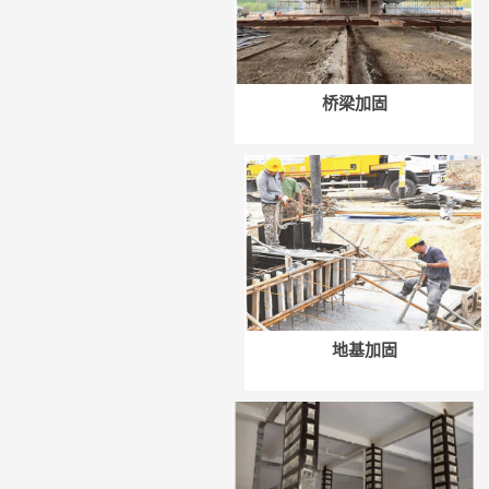
桥梁加固
地基加固